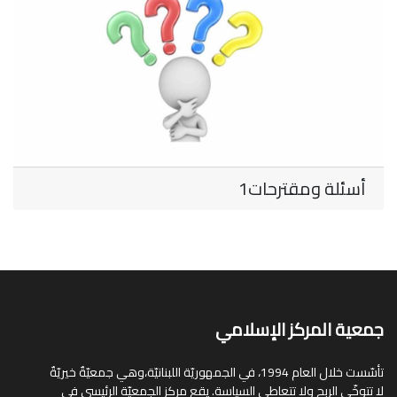
أسئلة ومقترحات1
جمعية المركز الإسلامي
تأسّست خلال العام 1994، في الجمهوريّة اللبنانيّة،وهي جمعيّةٌ خيريّةٌ
لا تتوخّى الربح ولا تتعاطى السياسة. يقع مركز الجمعيّة الرئيسي في