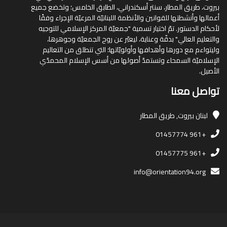
بيروت، طريق المطار، سنتر أسكندراني، الطابق الخامس؛ وتخضع جميع
أعمالها وأنشطتها للقوانين والأنظمة اللبنانيّة المرعيّة الإجراء وفقًا
لأحكام الدستور. تمّ اختيار تسمية "جمعيّة المركز الإسلامي للتوجيه
والتعليم العالي" بدقّة وعناية، ليعبّر عن روح الجمعيّة وجوهرها،
وليتواءم مع دورها وأهدافها وأولويّاتها؛ التي تنطلق من التعاليم
الإسلاميّة السمحاء وتستمدّ أصولها من أسس الإسلام المحمدّي
الأصيل.
تواصل معنا
لبنان
بيروت, طريق المطار
+961 01457774
+961 01457775
info@orientation94.org