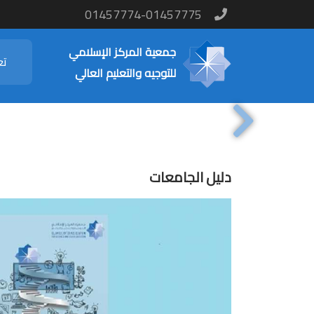
01457774-01457775
جمعية المركز الإسلامي
تع
للتوجيه والتعليم العالي
Next
دليل الجامعات