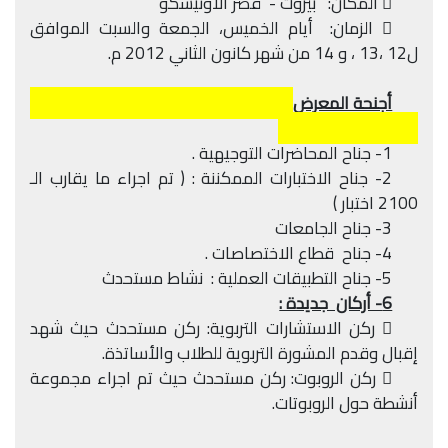
 المكان: بيروت - قصر الاونيسكو
 الزمان: أيام الخميس، الجمعة والسبت الموافق
ل12 ،13 ، و 14 من شهر كانون الثاني 2012 م.
أجنحة المعرض
1- جناح المحاضرات التوجيهية .
2- جناح الاختبارات الممكننة : ( تم اجراء ما يقارب الـ
2100 اختبار )
3- جناح الجامعات
4- جناح قطاع الاختصاصات .
5- جناح التطبيقات العملية : نشاط مستحدث
6- أركان جديدة :
 ركن الاستشارات التربوية: ركن مستحدث حيث شهد
إقبال وقدم المشورة التربوية للطلاب والأساتذة.
 ركن الروبوت: ركن مستحدث حيث تم اجراء مجموعة
أنشطة حول الروبوتات.