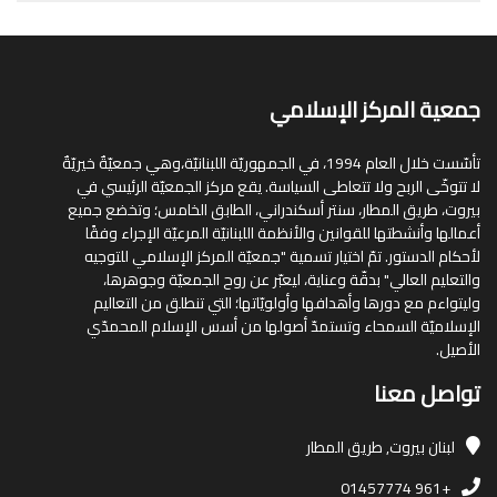
جمعية المركز الإسلامي
تأسّست خلال العام 1994، في الجمهوريّة اللبنانيّة،وهي جمعيّةٌ خيريّةٌ
لا تتوخّى الربح ولا تتعاطى السياسة. يقع مركز الجمعيّة الرئيسي في
بيروت، طريق المطار، سنتر أسكندراني، الطابق الخامس؛ وتخضع جميع
أعمالها وأنشطتها للقوانين والأنظمة اللبنانيّة المرعيّة الإجراء وفقًا
لأحكام الدستور. تمّ اختيار تسمية "جمعيّة المركز الإسلامي للتوجيه
والتعليم العالي" بدقّة وعناية، ليعبّر عن روح الجمعيّة وجوهرها،
وليتواءم مع دورها وأهدافها وأولويّاتها؛ التي تنطلق من التعاليم
الإسلاميّة السمحاء وتستمدّ أصولها من أسس الإسلام المحمدّي
الأصيل.
تواصل معنا
لبنان
بيروت, طريق المطار
+961 01457774