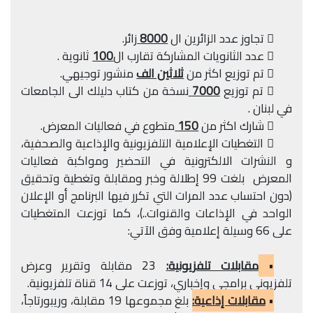
 تجاوز عدد الزائرين ال
8000
زائر.
 عدد الثانويات المشاركة تقارب ال
100
ثانوية .
 تم توزيع اكثر من
ثلاثين الف
منشور توجيهي.
 تم توزيع
7000
نسخة من كتاب دليلك الى الجامعات
في لبنان .
 شارك اكثر من
150
متطوع في فعاليات المعرض.
 التغطيات الإعلامية التلفزيونية والإذاعية والصحفية،
و النشرات الالكترونية في التحضير ومواكبة فعاليات
المعرض بلغت 99 إطلالة وخبر ومقابلة وتغطية وتحقيق
(دون احتساب عدد المرات التي تكرر فيها البرنامج أو الإعلان
الواحد في الإذاعات والقنوات..)، كما توزعت المتغطيات
على 66 وسيلة إعلامية وفق الآتي:
•
مقابلات تلفزيونية
:
23 مقابلة وتقرير وعرض
تلفزيوني برامجي وإخباري، توزعت على 14 قناة تلفزيونية.
•
مقابلات إذاعية:
بلغ مجموعها 19 مقابلة، وريبورتاجاً،