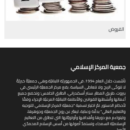
القروض
جمعية المركز الإسلامي
تأسّست خلال العام 1994، في الجمهوريّة اللبنانيّة،وهي جمعيّةٌ خيريّةٌ
لا تتوخّى الربح ولا تتعاطى السياسة. يقع مركز الجمعيّة الرئيسي في
بيروت، طريق المطار، سنتر أسكندراني، الطابق الخامس؛ وتخضع جميع
أعمالها وأنشطتها للقوانين والأنظمة اللبنانيّة المرعيّة الإجراء وفقًا
لأحكام الدستور. تمّ اختيار تسمية "جمعيّة المركز الإسلامي للتوجيه
والتعليم العالي" بدقّة وعناية، ليعبّر عن روح الجمعيّة وجوهرها،
وليتواءم مع دورها وأهدافها وأولويّاتها؛ التي تنطلق من التعاليم
الإسلاميّة السمحاء وتستمدّ أصولها من أسس الإسلام المحمدّي
الأصيل.