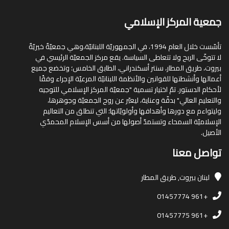
جمعية المركز الإسلامي
تأسّست خلال العام 1994، في الجمهوريّة اللبنانيّة،وهي جمعيّةٌ خيريّةٌ
لا تتوخّى الربح ولا تتعاطى السياسة. يقع مركز الجمعيّة الرئيسي في
بيروت، طريق المطار، سنتر أسكندراني، الطابق الخامس؛ وتخضع جميع
أعمالها وأنشطتها للقوانين والأنظمة اللبنانيّة المرعيّة الإجراء وفقًا
لأحكام الدستور. تمّ اختيار تسمية "جمعيّة المركز الإسلامي للتوجيه
والتعليم العالي" بدقّة وعناية، ليعبّر عن روح الجمعيّة وجوهرها،
وليتواءم مع دورها وأهدافها وأولويّاتها؛ التي تنطلق من التعاليم
الإسلاميّة السمحاء وتستمدّ أصولها من أسس الإسلام المحمدّي
الأصيل.
تواصل معنا
لبنان
بيروت, طريق المطار
+961 01457774
+961 01457775