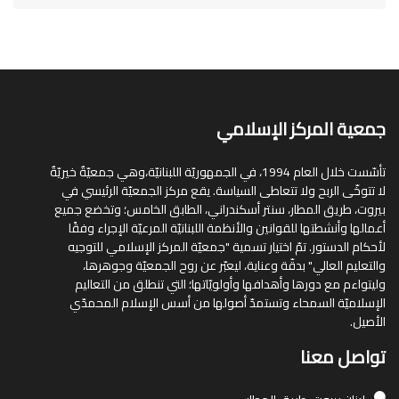
جمعية المركز الإسلامي
تأسّست خلال العام 1994، في الجمهوريّة اللبنانيّة،وهي جمعيّةٌ خيريّةٌ
لا تتوخّى الربح ولا تتعاطى السياسة. يقع مركز الجمعيّة الرئيسي في
بيروت، طريق المطار، سنتر أسكندراني، الطابق الخامس؛ وتخضع جميع
أعمالها وأنشطتها للقوانين والأنظمة اللبنانيّة المرعيّة الإجراء وفقًا
لأحكام الدستور. تمّ اختيار تسمية "جمعيّة المركز الإسلامي للتوجيه
والتعليم العالي" بدقّة وعناية، ليعبّر عن روح الجمعيّة وجوهرها،
وليتواءم مع دورها وأهدافها وأولويّاتها؛ التي تنطلق من التعاليم
الإسلاميّة السمحاء وتستمدّ أصولها من أسس الإسلام المحمدّي
الأصيل.
تواصل معنا