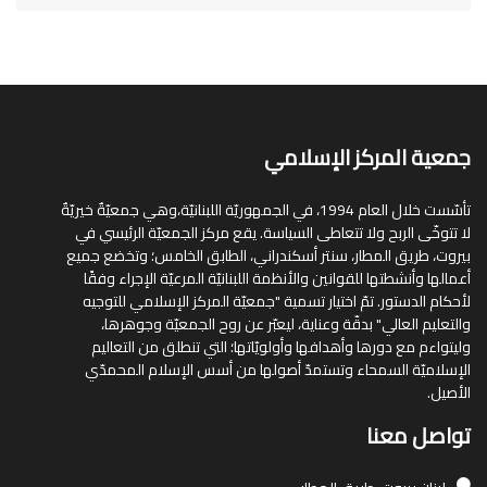
جمعية المركز الإسلامي
تأسّست خلال العام 1994، في الجمهوريّة اللبنانيّة،وهي جمعيّةٌ خيريّةٌ
لا تتوخّى الربح ولا تتعاطى السياسة. يقع مركز الجمعيّة الرئيسي في
بيروت، طريق المطار، سنتر أسكندراني، الطابق الخامس؛ وتخضع جميع
أعمالها وأنشطتها للقوانين والأنظمة اللبنانيّة المرعيّة الإجراء وفقًا
لأحكام الدستور. تمّ اختيار تسمية "جمعيّة المركز الإسلامي للتوجيه
والتعليم العالي" بدقّة وعناية، ليعبّر عن روح الجمعيّة وجوهرها،
وليتواءم مع دورها وأهدافها وأولويّاتها؛ التي تنطلق من التعاليم
الإسلاميّة السمحاء وتستمدّ أصولها من أسس الإسلام المحمدّي
الأصيل.
تواصل معنا