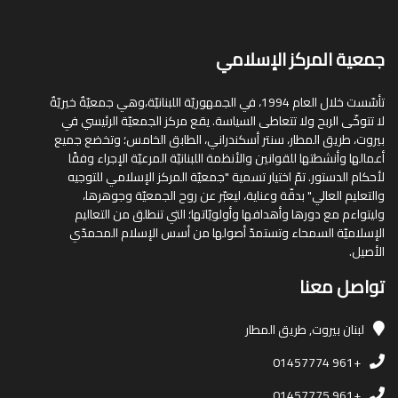
جمعية المركز الإسلامي
تأسّست خلال العام 1994، في الجمهوريّة اللبنانيّة،وهي جمعيّةٌ خيريّةٌ
لا تتوخّى الربح ولا تتعاطى السياسة. يقع مركز الجمعيّة الرئيسي في
بيروت، طريق المطار، سنتر أسكندراني، الطابق الخامس؛ وتخضع جميع
أعمالها وأنشطتها للقوانين والأنظمة اللبنانيّة المرعيّة الإجراء وفقًا
لأحكام الدستور. تمّ اختيار تسمية "جمعيّة المركز الإسلامي للتوجيه
والتعليم العالي" بدقّة وعناية، ليعبّر عن روح الجمعيّة وجوهرها،
وليتواءم مع دورها وأهدافها وأولويّاتها؛ التي تنطلق من التعاليم
الإسلاميّة السمحاء وتستمدّ أصولها من أسس الإسلام المحمدّي
الأصيل.
تواصل معنا
لبنان
بيروت, طريق المطار
+961 01457774
+961 01457775