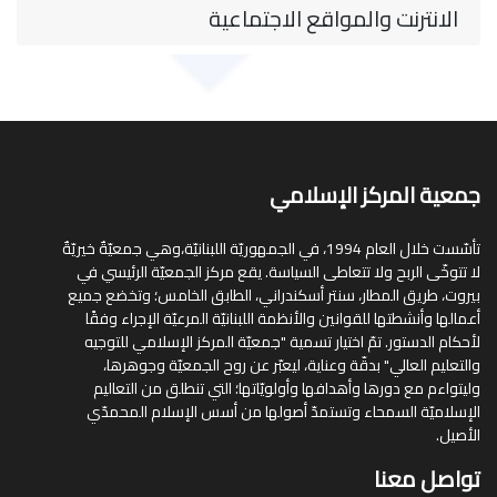
الانترنت والمواقع الاجتماعية
جمعية المركز الإسلامي
تأسّست خلال العام 1994، في الجمهوريّة اللبنانيّة،وهي جمعيّةٌ خيريّةٌ
لا تتوخّى الربح ولا تتعاطى السياسة. يقع مركز الجمعيّة الرئيسي في
بيروت، طريق المطار، سنتر أسكندراني، الطابق الخامس؛ وتخضع جميع
أعمالها وأنشطتها للقوانين والأنظمة اللبنانيّة المرعيّة الإجراء وفقًا
لأحكام الدستور. تمّ اختيار تسمية "جمعيّة المركز الإسلامي للتوجيه
والتعليم العالي" بدقّة وعناية، ليعبّر عن روح الجمعيّة وجوهرها،
وليتواءم مع دورها وأهدافها وأولويّاتها؛ التي تنطلق من التعاليم
الإسلاميّة السمحاء وتستمدّ أصولها من أسس الإسلام المحمدّي
الأصيل.
تواصل معنا