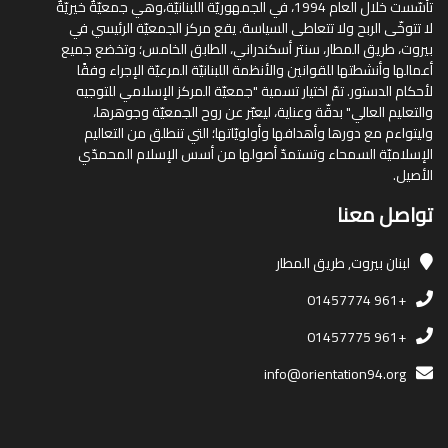
تأسّست خلال العام 1994، في الجمهوريّة اللبنانيّة،وهي جمعيّةٌ خيريّةٌ
لا تتوخّى الربح ولا تتعاطى السياسة. يقع مركز الجمعيّة الرئيسي في
بيروت، طريق المطار، سنتر أسكندراني، الطابق الخامس؛ وتخضع جميع
أعمالها وأنشطتها للقوانين والأنظمة اللبنانيّة المرعيّة الإجراء وفقًا
لأحكام الدستور. تمّ اختيار تسمية "جمعيّة المركز الإسلامي للتوجيه
والتعليم العالي" بدقّة وعناية، ليعبّر عن روح الجمعيّة وجوهرها،
وليتواءم مع دورها وأهدافها وأولويّاتها؛ التي تنطلق من التعاليم
الإسلاميّة السمحاء وتستمدّ أصولها من أسس الإسلام المحمدّي
الأصيل.
تواصل معنا
لبنان
بيروت, طريق المطار
+961 01457774
+961 01457775
info@orientation94.org