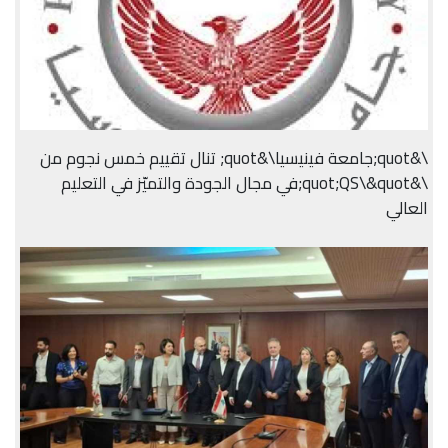
\&quot;جامعة فينيسيا\&quot; تنال تقييم خمس نجوم من
\&quot;QS\&quot;في مجال الجودة والتميّز في التعليم
العالي