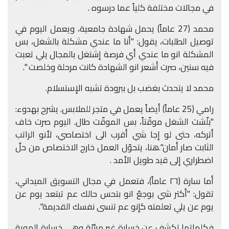
في مجالات مختلفة كلياً عما درسوه .
محمد (27 عاماً) يحمل شهادة جامعية، ويعمل اليوم في
توصيل الطلبات، يقول: "أنا ما عندي مشكلة بالشغل، بس
المشكلة انو ما عندي أي فرصة إشتغل بالمجال يلي تعبت
فيه سنين، صرت أشعر انو الشهادة كانت مرحلة وخلصت ".
محمد لا يتحدث بغضب بل ببرودة تشبه الإستسلام.
رامي (25 عاماً) أيضاً يعمل في متجر للملابس. يشرح بهدوء:
"بلّشت الشغل موقّتاً، بس الموقّت طال. اليوم صرت خاف
أتركه، حتى لو إجا شي أقرب الى اختصاصي، لأنو الراتب
الثابت صار أمان".هنا، يتحوّل العمل خارج الاختصاص من حلّ
اضطراري إلى قيد طويل الأمد .
أما سارة (٢٦ عاماً)، فتعمل في مجال التسويق الميداني،
تقول: "أكتر شي بوجعّ انو بتحس حالك عم تبتعد يوم عن
يوم عن يلي تعلمته كإنو عم تنسى نفسك القديمة".
فكلماتها تكشف عن خسارة غير مرئيّة وهي خسارة الهوية