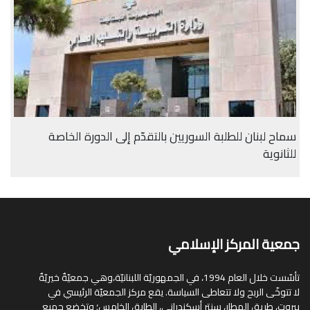
سماح لبنان للطلبة السوريين بالتقدّم إلى الدورة الخاصة
للثانوية
جمعية المركز الإسلامي
تأسّست خلال العام 1994، في الجمهوريّة اللبنانيّة،وهي جمعيّةٌ خيريّةٌ
لا تتوخّى الربح ولا تتعاطى السياسة. يقع مركز الجمعيّة الرئيسي في
بيروت، طريق المطار، سنتر أسكندراني، الطابق الخامس؛ وتخضع جميع