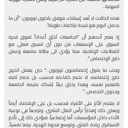
المهنية .
هذه الحالات لا تُعد إستثناء، فوفق باحثون تربويون: "أن ما
يحصل اليوم هو نتيجة تراكمات طويلة".
إذ يعتبر أحدهم أن "الجامعات تُخرّج أعداداً تفوق قدرة
السوق على الإستيعاب من دون أي تنسيق فعلي مع
القطاعات الإنتاجية، مما يؤدي الى بطالة مقنعة وعمل
خارج الإختصاص ".
وبحب ما يقول إختصاصيون تربويون :" حين يعمل الخربج
خارج إختصاصه، لا نخسر كفاءته فحسب، بل نخسر ثقته
بالتعليم نفسه، وهذا يخلق جيلاً يُشكك بقيمة الجامعة
وجدوى التخصص. "
لا يقتصر الأثر على الأفراد فحسب، بل على الإقتصاد أيضاً
ويعني ذلك إهداراً لرأس المال البشري، وتراجعاً في نوعية
الأداء داخل المؤسسات. أما إجتماعياً، فيؤدي ذلك إلى تأخير
الاستقرار، زيادة القلق، وتوسع فجوة الهجرة. بينما نفسياً،