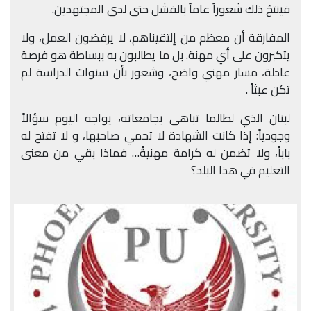
فينتجُ ذلك شعوراً عاماً بالفشل حتى لدى المجتهدين.
المفارقة أن معظم من إلتقيناهم، لا يرفضون العمل، ولا
يتكبرون على أي مهنة. بل ما يطالبون به ببساطة هو فرصة
عادلة، مسار مهني واضح، وشعور بأن سنوات الدراسة لم
تكن عبثاً .
لبنان الذي لطالما تباهى بجامعاته، يواجه اليوم سؤالاً
وجودياً: إذا كانت الشهادة لا تحمي صاحبها، و لا تفتح له
باباً، ولا تضمن له كرامة مهنيةً… فماذا بقي من معنى
التعليم في هذا البلد؟