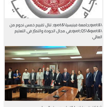
\&quot;جامعة فينيسيا\&quot; تنال تقييم خمس نجوم من
\&quot;QS\&quot;في مجال الجودة والتميّز في التعليم
العالي