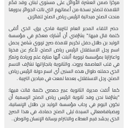
مركزا ضمن العشرة الأوائل على مستوى لبنان. وقد قدّم
التلامذة للصلح نسخة من أعمالهم التي نالت الجوائز. بدورها
منحت الصلح ميدالية الرئيس رياض الصلح للفائزين
.
حضر اللقاء المدير العام للتربية فادي يرق، الذي ألقى
كلمة قال فيها:" يشرّفني أن أشارك معكم في مؤسسة
الوليد بن طلال حفل تكريم تلامذة صرح تربوي شامخ يحمل
اسم رجل الاستقلال الرئيس رياض الصلح، لأعبّر عن فخرنا
واعتزازنا بمؤسسة تربوية أثبتت أنّها منارة علم وريادة وتميّز
في قلب العاصمة بيروت. والثانوية بانجازاتها تشرّف الاسم
الذي حملته طوال هذه السنين أي اسم دولة الرئيس رياض
الصلح، رجل الاستقلال، بعدما لمعت في ميادين التربية
.
كما ألقت مديرة الثانوية عبير حمصي كلمة قالت فيها:
"يشرّفنا نحن وفد ثانوية الرئيس رياض الصلح الرسمية أن
نكون اليوم في رحاب مؤسسة الوليد بن طلال الإنسانية،
وبضيافةمعالي السيدة ليلى الصلح حمادة، في هذا الصرح
الذي يجسّد قيم العطاء والالتزام برسالة الإنسان والوطن
.