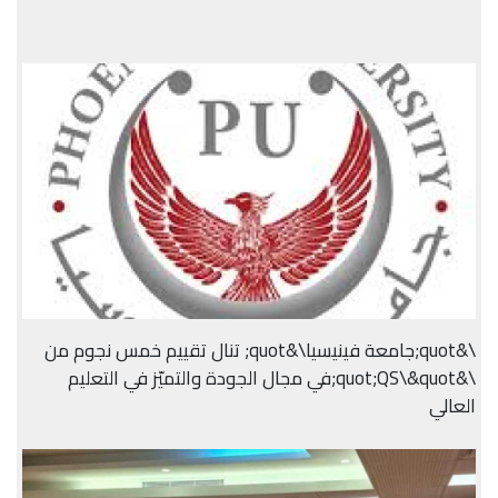
\&quot;جامعة فينيسيا\&quot; تنال تقييم خمس نجوم من
\&quot;QS\&quot;في مجال الجودة والتميّز في التعليم
العالي