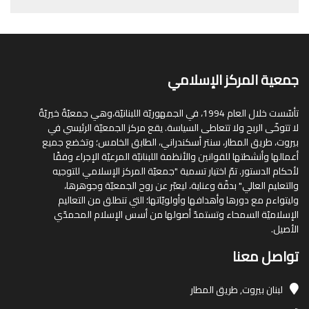
جمعية المركز الإسلامي
تأسّست خلال العام 1994، في الجمهوريّة اللبنانيّة،وهي جمعيّةٌ خيريّةٌ
لا تتوخّى الربح ولا تتعاطى السياسة. يقع مركز الجمعيّة الرئيسي في
بيروت، طريق المطار، سنتر أسكندراني، الطابق الخامس؛ وتخضع جميع
أعمالها وأنشطتها للقوانين والأنظمة اللبنانيّة المرعيّة الإجراء وفقًا
لأحكام الدستور. تمّ اختيار تسمية "جمعيّة المركز الإسلامي للتوجيه
والتعليم العالي" بدقّة وعناية، ليعبّر عن روح الجمعيّة وجوهرها،
وليتواءم مع دورها وأهدافها وأولويّاتها؛ التي تنطلق من التعاليم
الإسلاميّة السمحاء وتستمدّ أصولها من أسس الإسلام المحمدّي
الأصيل.
تواصل معنا
لبنان
بيروت, طريق المطار