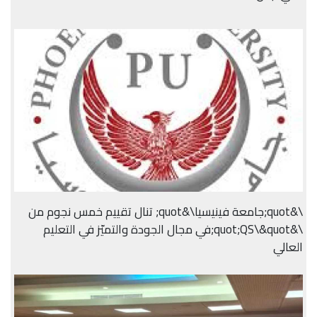
\&quot;جامعة فينيسيا\&quot; تنال تقييم خمس نجوم من
\&quot;QS\&quot;في مجال الجودة والتميّز في التعليم
العالي