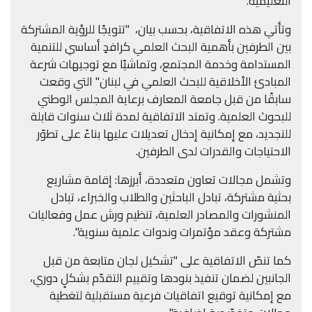
التعليميّة.
وتأتي هذه الاتفاقية، بحسب بيان، "تتويجًا للرؤية المشتركة
بين الطرفين بأهمية البحث العلمي كرافدٍ أساسي للتنمية
المستدامة وخدمة المجتمع، وتماشيًا مع توجيهات شرعة
المبادئ الأخلاقية للبحث العلمي في لبنان" التي وقعت
سابقًا من قبل جامعة المعارف برعاية المجلس الوطني
للبحوث العلمية. وتمتد الاتفاقية لمدة ثلاث سنوات قابلة
للتجديد، مع إمكانية إدخال تعديلات عليها بناءً على تطوّر
الاحتياجات والقدرات لدى الطرفين.
وتشمل مجالات تعاون متعددة، أبرزها: إقامة مشاريع
بحثية مشتركة، تبادل الباحثين والطلاب والخبراء، تبادل
المنشورات والمصادر العلمية، تنظيم ورش عمل وفعاليات
مشتركة وعقد مؤتمرات وندوات علمية سنوية".
كما تنصّ الاتفاقية على "تشكيل لجان متابعة من قبل
الجانبين لضمان تنفيذ بنودها وتقييم التقدّم بشكلٍ دوري،
مع إمكانية توقيع اتفاقيات فرعية مستقبلية لتغطية