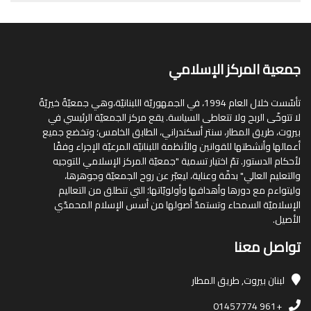
جمعية المركز الإسلامي
تأسّست خلال العام 1994، في الجمهوريّة اللبنانيّة،وهي جمعيّةٌ خيريّةٌ
لا تتوخّى الربح ولا تتعاطى السياسة. يقع مركز الجمعيّة الرئيسي في
بيروت، طريق المطار، سنتر أسكندراني، الطابق الخامس؛ وتخضع جميع
أعمالها وأنشطتها للقوانين والأنظمة اللبنانيّة المرعيّة الإجراء وفقًا
لأحكام الدستور. تمّ اختيار تسمية "جمعيّة المركز الإسلامي للتوجيه
والتعليم العالي" بدقّة وعناية، ليعبّر عن روح الجمعيّة وجوهرها،
وليتواءم مع دورها وأهدافها وأولويّاتها؛ التي تنطلق من التعاليم
الإسلاميّة السمحاء وتستمدّ أصولها من أسس الإسلام المحمدّي
الأصيل.
تواصل معنا
لبنان
بيروت, طريق المطار
+961 01457774