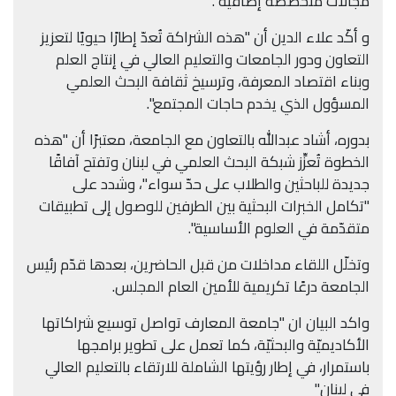
مجالات متخصّصة إضافية".
و أكّد علاء الدين أن "هذه الشراكة تُعدّ إطارًا حيويًا لتعزيز
التعاون ودور الجامعات والتعليم العالي في إنتاج العلم
وبناء اقتصاد المعرفة، وترسيخ ثقافة البحث العلمي
المسؤول الذي يخدم حاجات المجتمع".
بدوره، أشاد عبدالله بالتعاون مع الجامعة، معتبرًا أن "هذه
الخطوة تُعزِّز شبكة البحث العلمي في لبنان وتفتح آفاقًا
جديدة للباحثين والطلاب على حدّ سواء"، وشدد على
"تكامل الخبرات البحثية بين الطرفين للوصول إلى تطبيقات
متقدّمة في العلوم الأساسية".
وتخلّل اللقاء مداخلات من قبل الحاضرين، بعدها قدّم رئيس
الجامعة درعًا تكريمية للأمين العام المجلس.
واكد البيان ان "جامعة المعارف تواصل توسيع شراكاتها
الأكاديميّة والبحثيّة، كما تعمل على تطوير برامجها
باستمرار، في إطار رؤيتها الشاملة للارتقاء بالتعليم العالي
في لبنان"