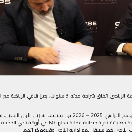
وطنية - وقع معهد "ستيب أهيد" ونادي الحكمة الرياضي اتفاق شراكة مدته 3 سنوات، يعزز تلاقي الري
وبموجب هذه الخطوة التي تنطلق مع بدء الموسم الدراسي 2025 – 2026 في منتصف تشرين الأول الم
لطالبات المعهد وطلابه في برنامج الإدارة الرياضية معايشة تجربة ميدانية عملية مدتها 60 في أروق
 النادي، كما سينقل لهم إداريو النادي وفنيوه خبراتهم
.