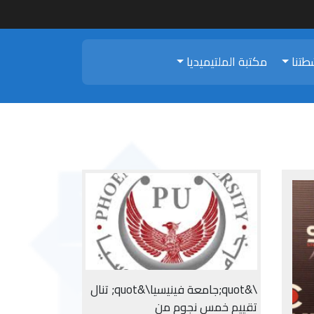
طتنا
مكتبة الملتيميديا
\&quot;جامعة فينيسيا\&quot; تنال
تقييم خمس نجوم من