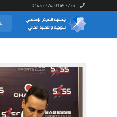
01457774-01457775
جمعية المركز الإسلامي
تع
للتوجيه والتعليم العالي