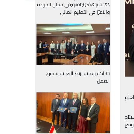
\&quot;QS\&quot;في مجال الجودة
والتميّز في التعليم العالي
شراكة رقمية لربط التعليم بسوق
العمل
اضة مع العلم
قبل، سيتاح
ة نادي الحكمة ومع