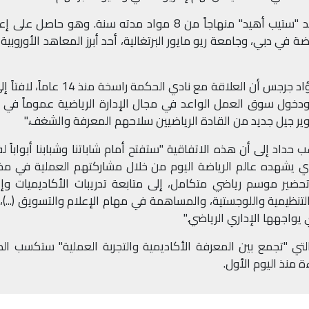
يشمل دبلوم الإدارة الرياضية الذي يمنحه معهد "ستيب أهيد" منهاجاً من 8 مواد مدته سنة. وهو حاصل
ياضة في دبي، وجامعة ريو مايور البرتغالية، أحد أبرز المعاهد الأوروبية 
وأوضح المؤسس المدير العام لـ"ستيب أهيد" فؤاد جرجس أن العلاقة مع نادي الحكمة راسخة
 ودخول سوق العمل الواعد في مجال الإدارة الرياضية عموماً في ل
طوير جيل جديد من القادة الرياضيين سلاحهم المعرفة والشغف
".
حداد إلى أن هذه الاتفاقية "ستفتح أمام شاباتنا وشبابنا أبواباً 
الذي يشهده عالم الرياضة اليوم من خلال مشاركتهم العملية في م
تحضير موسم رياضي متكامل، إلى متابعة تدريبات الأكاديميات وإ
لتنظيمية واللوجستية، والمساهمة في مهام الإعلام والتسويق (...)،
يواجهها الإداري الرياضي
".
تي "تجمع بين المعرفة الأكاديمية والتجربة العملية" ستكسب ال
 منذ اليوم الأول
.