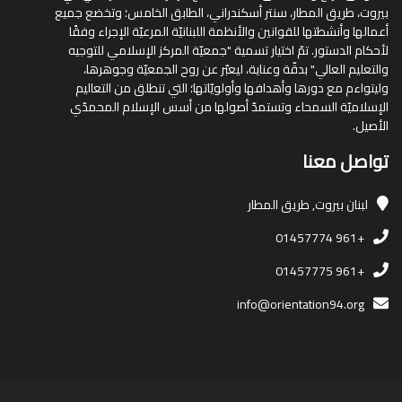
بيروت، طريق المطار، سنتر أسكندراني، الطابق الخامس؛ وتخضع جميع
أعمالها وأنشطتها للقوانين والأنظمة اللبنانيّة المرعيّة الإجراء وفقًا
لأحكام الدستور. تمّ اختيار تسمية "جمعيّة المركز الإسلامي للتوجيه
والتعليم العالي" بدقّة وعناية، ليعبّر عن روح الجمعيّة وجوهرها،
وليتواءم مع دورها وأهدافها وأولويّاتها؛ التي تنطلق من التعاليم
الإسلاميّة السمحاء وتستمدّ أصولها من أسس الإسلام المحمدّي
الأصيل.
تواصل معنا
لبنان
بيروت, طريق المطار
+961 01457774
+961 01457775
info@orientation94.org