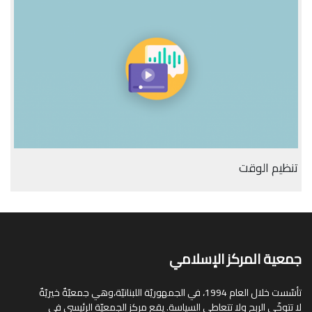
تنظيم الوقت
جمعية المركز الإسلامي
تأسّست خلال العام 1994، في الجمهوريّة اللبنانيّة،وهي جمعيّةٌ خيريّةٌ
لا تتوخّى الربح ولا تتعاطى السياسة. يقع مركز الجمعيّة الرئيسي في