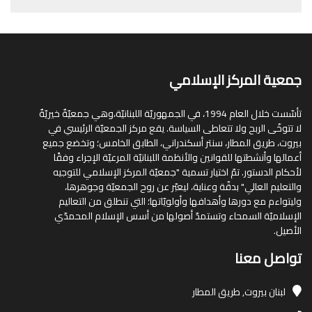
جمعية المركز الإسلامي
تأسّست خلال العام 1994، في الجمهوريّة اللبنانيّة،وهي جمعيّةٌ خيريّةٌ
لا تتوخّى الربح ولا تتعاطى السياسة. يقع مركز الجمعيّة الرئيسي في
بيروت، طريق المطار، سنتر أسكندراني، الطابق الخامس؛ وتخضع جميع
أعمالها وأنشطتها للقوانين والأنظمة اللبنانيّة المرعيّة الإجراء وفقًا
لأحكام الدستور. تمّ اختيار تسمية "جمعيّة المركز الإسلامي للتوجيه
والتعليم العالي" بدقّة وعناية، ليعبّر عن روح الجمعيّة وجوهرها،
وليتواءم مع دورها وأهدافها وأولويّاتها؛ التي تنطلق من التعاليم
الإسلاميّة السمحاء وتستمدّ أصولها من أسس الإسلام المحمدّي
الأصيل.
تواصل معنا
لبنان
بيروت, طريق المطار