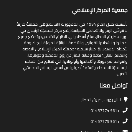
جمعية المركز الإسلامي
تأسّست خلال العام 1994، في الجمهوريّة اللبنانيّة،وهي جمعيّةٌ خيريّةٌ
لا تتوخّى الربح ولا تتعاطى السياسة. يقع مركز الجمعيّة الرئيسي في
بيروت، طريق المطار، سنتر أسكندراني، الطابق الخامس؛ وتخضع جميع
أعمالها وأنشطتها للقوانين والأنظمة اللبنانيّة المرعيّة الإجراء وفقًا
لأحكام الدستور. تمّ اختيار تسمية "جمعيّة المركز الإسلامي للتوجيه
والتعليم العالي" بدقّة وعناية، ليعبّر عن روح الجمعيّة وجوهرها،
وليتواءم مع دورها وأهدافها وأولويّاتها؛ التي تنطلق من التعاليم
الإسلاميّة السمحاء وتستمدّ أصولها من أسس الإسلام المحمدّي
الأصيل.
تواصل معنا
لبنان
بيروت, طريق المطار
+961 01457774
+961 01457775