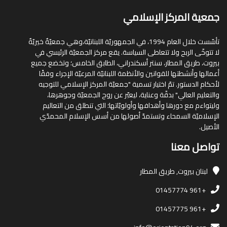
جمعية المركز الإسلامي
تأسّست خلال العام 1994، في الجمهوريّة اللبنانيّة،وهي جمعيّةٌ خيريّةٌ
لا تتوخّى الربح ولا تتعاطى السياسة. يقع مركز الجمعيّة الرئيسي في
بيروت، طريق المطار، سنتر أسكندراني، الطابق الخامس؛ وتخضع جميع
أعمالها وأنشطتها للقوانين والأنظمة اللبنانيّة المرعيّة الإجراء وفقًا
لأحكام الدستور. تمّ اختيار تسمية "جمعيّة المركز الإسلامي للتوجيه
والتعليم العالي" بدقّة وعناية، ليعبّر عن روح الجمعيّة وجوهرها،
وليتواءم مع دورها وأهدافها وأولويّاتها؛ التي تنطلق من التعاليم
الإسلاميّة السمحاء وتستمدّ أصولها من أسس الإسلام المحمدّي
الأصيل.
تواصل معنا
لبنان
بيروت, طريق المطار
+961 01457774
+961 01457775