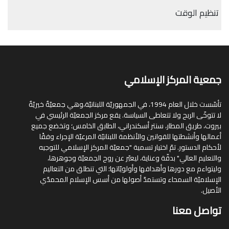
تنظيم الوقت
جمعية المركز الإسلامي
تأسّست خلال العام 1994، في الجمهوريّة اللبنانيّة،وهي جمعيّةٌ خيريّةٌ
لا تتوخّى الربح ولا تتعاطى السياسة. يقع مركز الجمعيّة الرئيسي في
بيروت، طريق المطار، سنتر أسكندراني، الطابق الخامس؛ وتخضع جميع
أعمالها وأنشطتها للقوانين والأنظمة اللبنانيّة المرعيّة الإجراء وفقًا
لأحكام الدستور. تمّ اختيار تسمية "جمعيّة المركز الإسلامي للتوجيه
والتعليم العالي" بدقّة وعناية، ليعبّر عن روح الجمعيّة وجوهرها،
وليتواءم مع دورها وأهدافها وأولويّاتها؛ التي تنطلق من التعاليم
الإسلاميّة السمحاء وتستمدّ أصولها من أسس الإسلام المحمدّي
الأصيل.
تواصل معنا