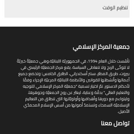
تنظيم الوقت
جمعية المركز الإسلامي
تأسّست خلال العام 1994، في الجمهوريّة اللبنانيّة،وهي جمعيّةٌ خيريّةٌ
لا تتوخّى الربح ولا تتعاطى السياسة. يقع مركز الجمعيّة الرئيسي في
بيروت، طريق المطار، سنتر أسكندراني، الطابق الخامس؛ وتخضع جميع
أعمالها وأنشطتها للقوانين والأنظمة اللبنانيّة المرعيّة الإجراء وفقًا
لأحكام الدستور. تمّ اختيار تسمية "جمعيّة المركز الإسلامي للتوجيه
والتعليم العالي" بدقّة وعناية، ليعبّر عن روح الجمعيّة وجوهرها،
وليتواءم مع دورها وأهدافها وأولويّاتها؛ التي تنطلق من التعاليم
الإسلاميّة السمحاء وتستمدّ أصولها من أسس الإسلام المحمدّي
الأصيل.
تواصل معنا