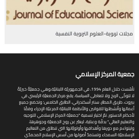
مجلات تربوية-العلوم التربوية النفسية
جمعية المركز الإسلامي
تأسّست خلال العام 1994، في الجمهوريّة اللبنانيّة،وهي جمعيّةٌ خيريّةٌ
لا تتوخّى الربح ولا تتعاطى السياسة. يقع مركز الجمعيّة الرئيسي في
بيروت، طريق المطار، سنتر أسكندراني، الطابق الخامس؛ وتخضع جميع
أعمالها وأنشطتها للقوانين والأنظمة اللبنانيّة المرعيّة الإجراء وفقًا
لأحكام الدستور. تمّ اختيار تسمية "جمعيّة المركز الإسلامي للتوجيه
والتعليم العالي" بدقّة وعناية، ليعبّر عن روح الجمعيّة وجوهرها،
وليتواءم مع دورها وأهدافها وأولويّاتها؛ التي تنطلق من التعاليم
الإسلاميّة السمحاء وتستمدّ أصولها من أسس الإسلام المحمدّي