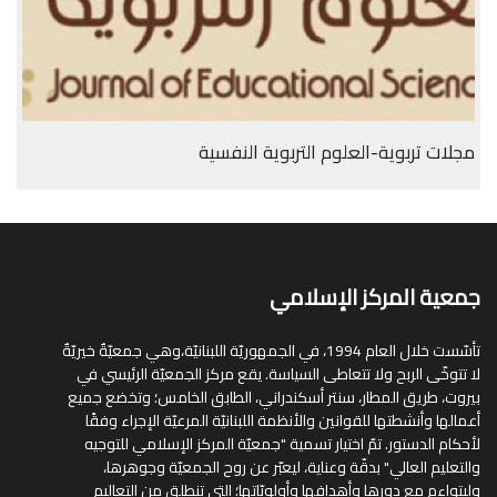
مجلات تربوية-العلوم التربوية النفسية
جمعية المركز الإسلامي
تأسّست خلال العام 1994، في الجمهوريّة اللبنانيّة،وهي جمعيّةٌ خيريّةٌ
لا تتوخّى الربح ولا تتعاطى السياسة. يقع مركز الجمعيّة الرئيسي في
بيروت، طريق المطار، سنتر أسكندراني، الطابق الخامس؛ وتخضع جميع
أعمالها وأنشطتها للقوانين والأنظمة اللبنانيّة المرعيّة الإجراء وفقًا
لأحكام الدستور. تمّ اختيار تسمية "جمعيّة المركز الإسلامي للتوجيه
والتعليم العالي" بدقّة وعناية، ليعبّر عن روح الجمعيّة وجوهرها،
وليتواءم مع دورها وأهدافها وأولويّاتها؛ التي تنطلق من التعاليم