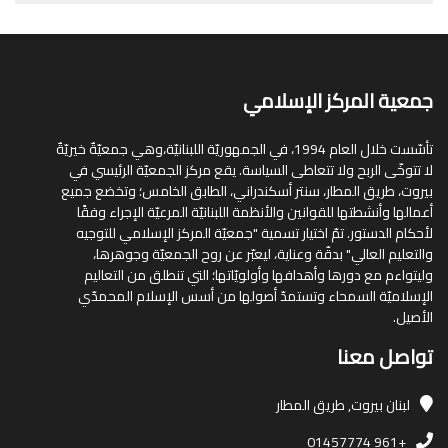
جمعية المركز الإسلامي
تأسّست خلال العام 1994، في الجمهوريّة اللبنانيّة،وهي جمعيّةٌ خيريّةٌ
لا تتوخّى الربح ولا تتعاطى السياسة. يقع مركز الجمعيّة الرئيسي في
بيروت، طريق المطار، سنتر أسكندراني، الطابق الخامس؛ وتخضع جميع
أعمالها وأنشطتها للقوانين والأنظمة اللبنانيّة المرعيّة الإجراء وفقًا
لأحكام الدستور. تمّ اختيار تسمية "جمعيّة المركز الإسلامي للتوجيه
والتعليم العالي" بدقّة وعناية، ليعبّر عن روح الجمعيّة وجوهرها،
وليتواءم مع دورها وأهدافها وأولويّاتها؛ التي تنطلق من التعاليم
الإسلاميّة السمحاء وتستمدّ أصولها من أسس الإسلام المحمدّي
الأصيل.
تواصل معنا
لبنان
بيروت, طريق المطار
+961 01457774