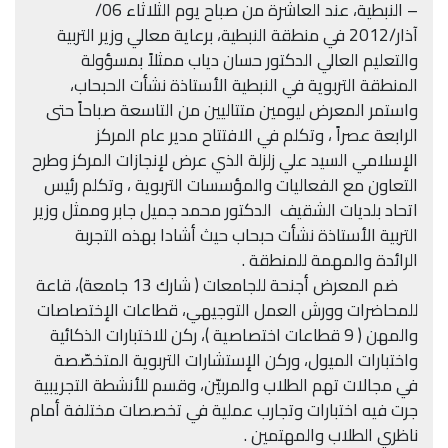
– النبطية، عند العاشرة من صباح يوم الثلاثاء 06/
آذار/2012 في منطقة النبطية، برعاية معالي وزير التربية
والتعليم العالي الدكتور حسان دياب ممثلاً بمسؤولة
المنطقة التربوية في النبطية الأستاذة نشأت الحبحاب،
واستمر المعرض ليومين متتاليين من التاسعة صباحاً حتى
الرابعة عصراً ، وتكلم في الافتتاح مدير عام المركز
الإسلامي السيد علي زلزلة الذي عرض لإنجازات المركز وطرح
التعاون مع الفعاليات والمؤسسات التربوية ، وتكلم رئيس
اتحاد بلديات الشقيف الدكتور محمد جميل جابر وممثل وزير
التربية الأستاذة نشأت حبحاب حيث أشادا بهذه التجربة
الرائدة والمهمة للمنطقة .
ضم المعرض أجنحة للجامعات ( شارك 13 جامعة)، قاعة
للمحاضرات وورش العمل التوجيهي، قطاعات الإختصاصات
والمهن ( 9 قطاعات اختصاصية )، ركن للاختبارات الذكائية
واختبارات الميول، وركن الإستشارات التربوية المتخصّصة
في مجالات تهم الطلاب والمربيّن، وقسم للأنشطة التجريبية
جرت فيه اختبارات وتجارب عملية في تخصصات مختلفة أمام
ناظري الطلاب والمهتمين .