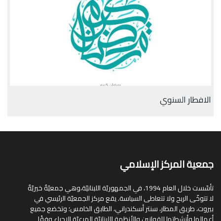
الافطار السنوي
جمعية المركز الإسلامي
تأسّست خلال العام 1994، في الجمهوريّة اللبنانيّة،وهي جمعيّةٌ خيريّةٌ
لا تتوخّى الربح ولا تتعاطى السياسة. يقع مركز الجمعيّة الرئيسي في
بيروت، طريق المطار، سنتر أسكندراني، الطابق الخامس؛ وتخضع جميع
أعمالها وأنشطتها للقوانين والأنظمة اللبنانيّة المرعيّة الإجراء وفقًا