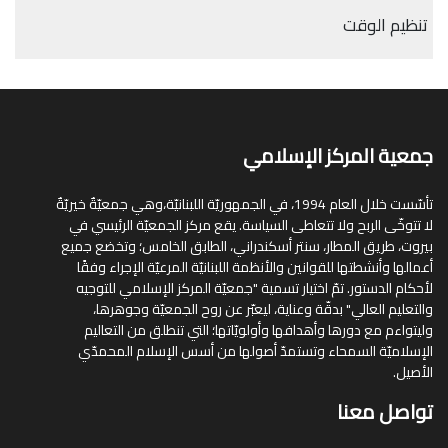
تنظيم الوقت
جمعية المركز الإسلامي
تأسّست خلال العام 1994، في الجمهوريّة اللبنانيّة،وهي جمعيّةٌ خيريّةٌ
لا تتوخّى الربح ولا تتعاطى السياسة. يقع مركز الجمعيّة الرئيسي في
بيروت، طريق المطار، سنتر أسكندراني، الطابق الخامس؛ وتخضع جميع
أعمالها وأنشطتها للقوانين والأنظمة اللبنانيّة المرعيّة الإجراء وفقًا
لأحكام الدستور. تمّ اختيار تسمية "جمعيّة المركز الإسلامي للتوجيه
والتعليم العالي" بدقّة وعناية، ليعبّر عن روح الجمعيّة وجوهرها،
وليتواءم مع دورها وأهدافها وأولويّاتها؛ التي تنطلق من التعاليم
الإسلاميّة السمحاء وتستمدّ أصولها من أسس الإسلام المحمدّي
الأصيل.
تواصل معنا