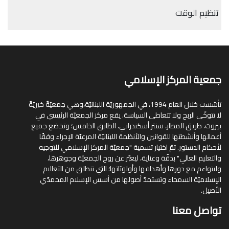
تنظيم الوقت
جمعية المركز الإسلامي
تأسّست خلال العام 1994، في الجمهوريّة اللبنانيّة،وهي جمعيّةٌ خيريّةٌ
لا تتوخّى الربح ولا تتعاطى السياسة. يقع مركز الجمعيّة الرئيسي في
بيروت، طريق المطار، سنتر أسكندراني، الطابق الخامس؛ وتخضع جميع
أعمالها وأنشطتها للقوانين والأنظمة اللبنانيّة المرعيّة الإجراء وفقًا
لأحكام الدستور. تمّ اختيار تسمية "جمعيّة المركز الإسلامي للتوجيه
والتعليم العالي" بدقّة وعناية، ليعبّر عن روح الجمعيّة وجوهرها،
وليتواءم مع دورها وأهدافها وأولويّاتها؛ التي تنطلق من التعاليم
الإسلاميّة السمحاء وتستمدّ أصولها من أسس الإسلام المحمدّي
الأصيل.
تواصل معنا