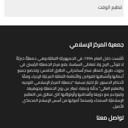
تنظيم الوقت
جمعية المركز الإسلامي
تأسّست خلال العام 1994، في الجمهوريّة اللبنانيّة،وهي جمعيّةٌ خيريّةٌ
لا تتوخّى الربح ولا تتعاطى السياسة. يقع مركز الجمعيّة الرئيسي في
بيروت، طريق المطار، سنتر أسكندراني، الطابق الخامس؛ وتخضع جميع
أعمالها وأنشطتها للقوانين والأنظمة اللبنانيّة المرعيّة الإجراء وفقًا
لأحكام الدستور. تمّ اختيار تسمية "جمعيّة المركز الإسلامي للتوجيه
والتعليم العالي" بدقّة وعناية، ليعبّر عن روح الجمعيّة وجوهرها،
وليتواءم مع دورها وأهدافها وأولويّاتها؛ التي تنطلق من التعاليم
الإسلاميّة السمحاء وتستمدّ أصولها من أسس الإسلام المحمدّي
الأصيل.
تواصل معنا