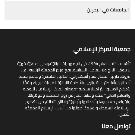
الجامعات في البحرين
جمعية المركز الإسلامي
تأسّست خلال العام 1994، في الجمهوريّة اللبنانيّة،وهي جمعيّةٌ خيريّةٌ
لا تتوخّى الربح ولا تتعاطى السياسة. يقع مركز الجمعيّة الرئيسي في
بيروت، طريق المطار، سنتر أسكندراني، الطابق الخامس؛ وتخضع جميع
أعمالها وأنشطتها للقوانين والأنظمة اللبنانيّة المرعيّة الإجراء وفقًا
لأحكام الدستور. تمّ اختيار تسمية "جمعيّة المركز الإسلامي للتوجيه
والتعليم العالي" بدقّة وعناية، ليعبّر عن روح الجمعيّة وجوهرها،
وليتواءم مع دورها وأهدافها وأولويّاتها؛ التي تنطلق من التعاليم
الإسلاميّة السمحاء وتستمدّ أصولها من أسس الإسلام المحمدّي
الأصيل.
تواصل معنا