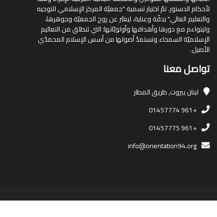
لأحكام الدستور. تمّ اختيار تسمية "جمعيّة المركز الإسلامي للتوجيه
والتعليم العالي" بدقّة وعناية، ليعبّر عن روح الجمعيّة وجوهرها،
وليتواءم مع دورها وأهدافها وأولويّاتها؛ التي تنطلق من التعاليم
الإسلاميّة السمحاء وتستمدّ أصولها من أسس الإسلام المحمدّي
الأصيل.
تواصل معنا
لبنان
بيروت, طريق المطار
+961 01457774
+961 01457775
info@orientation94.org