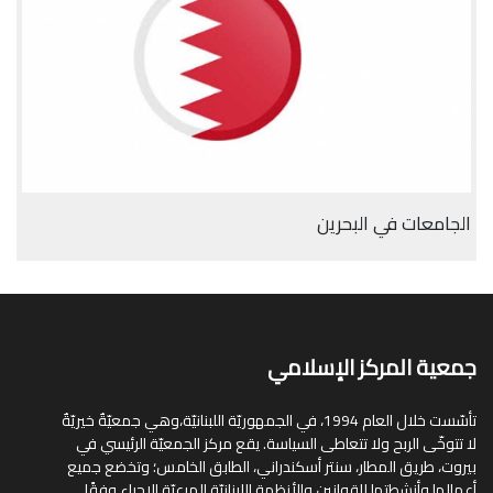
الجامعات في البحرين
جمعية المركز الإسلامي
تأسّست خلال العام 1994، في الجمهوريّة اللبنانيّة،وهي جمعيّةٌ خيريّةٌ
لا تتوخّى الربح ولا تتعاطى السياسة. يقع مركز الجمعيّة الرئيسي في
بيروت، طريق المطار، سنتر أسكندراني، الطابق الخامس؛ وتخضع جميع
أعمالها وأنشطتها للقوانين والأنظمة اللبنانيّة المرعيّة الإجراء وفقًا